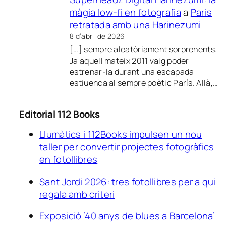
màgia low-fi en fotografia
a
Paris
retratada amb una Harinezumi
8 d’abril de 2026
[…] sempre aleatòriament sorprenents.
Ja aquell mateix 2011 vaig poder
estrenar-la durant una escapada
estiuenca al sempre poètic París. Allà,…
Editorial 112 Books
Llumàtics i 112Books impulsen un nou
taller per convertir projectes fotogràfics
en fotollibres
Sant Jordi 2026: tres fotollibres per a qui
regala amb criteri
Exposició ’40 anys de blues a Barcelona’