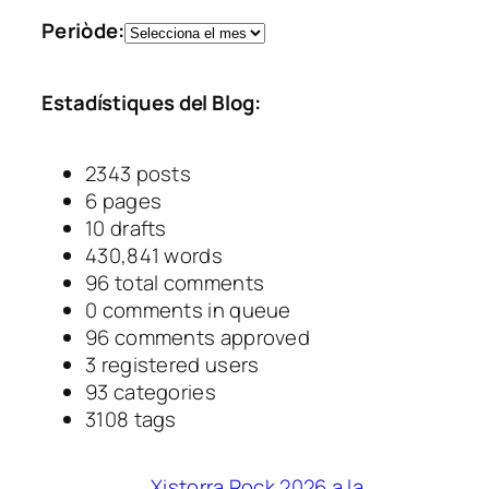
a
A
Periòde:
t
r
e
x
g
Estadístiques del Blog:
i
o
u
r
s
i
2343
posts
e
6
pages
s
10
drafts
430,841
words
96
total comments
0
comments in queue
96
comments approved
3
registered users
93
categories
3108
tags
Xistorra Rock 2026 a la