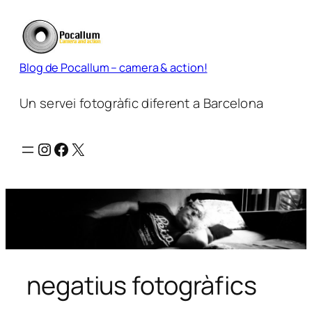
Vés
al
contingut
Blog de Pocallum – camera & action!
Un servei fotogràfic diferent a Barcelona
Instagram
Facebook
X
negatius fotogràfics