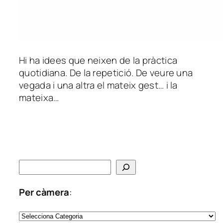
Hi ha idees que neixen de la pràctica
quotidiana. De la repetició. De veure una
vegada i una altra el mateix gest… i la
mateixa…
C
e
r
Per càmera
:
c
C
a