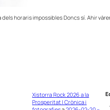
à dels horaris impossibles Doncs sí. Ahir vàre
E
Xistorra Rock 2026 a la
Prosperitat | Crònica i
fotografies
a
2026-02-20 –