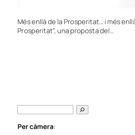
Més enllà de la Prosperitat… i més enll
Prosperitat”, una proposta del…
C
e
Per càmera
:
r