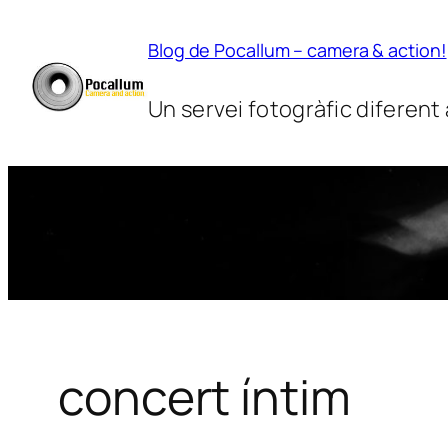
Vés
al
Blog de Pocallum – camera & action!
contingut
Un servei fotogràfic diferent
concert íntim