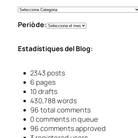
c
C
a
a
A
Periòde:
t
r
e
x
g
Estadístiques del Blog:
i
o
u
r
s
2343
posts
i
6
pages
e
10
drafts
s
430,788
words
96
total comments
0
comments in queue
96
comments approved
3
registered users