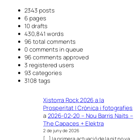
u
r
s
i
2343
posts
e
6
pages
s
10
drafts
430,841
words
96
total comments
0
comments in queue
96
comments approved
3
registered users
93
categories
3108
tags
Xistorra Rock 2026 a la
Prosperitat | Crònica i fotografies
a
2026-02-20 – Nou Barris Naits –
The Capaces + Elektra
2 de juny de 2026
[…] la primera actuació de la nit no va