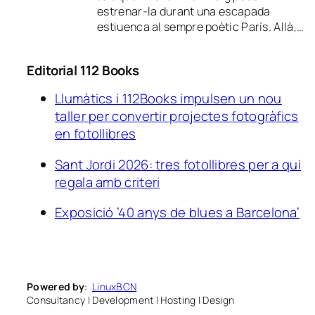
estrenar-la durant una escapada
estiuenca al sempre poètic París. Allà,…
Editorial 112 Books
Llumàtics i 112Books impulsen un nou
taller per convertir projectes fotogràfics
en fotollibres
Sant Jordi 2026: tres fotollibres per a qui
regala amb criteri
Exposició ’40 anys de blues a Barcelona’
Powered by
:
LinuxBCN
Consultancy
|
Development
|
Hosting
|
Design