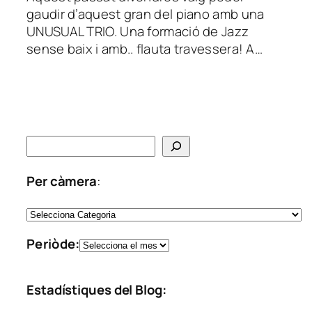
gaudir d’aquest gran del piano amb una
UNUSUAL TRIO. Una formació de Jazz
sense baix i amb.. flauta travessera! A…
C
e
r
Per càmera
:
c
C
a
a
A
Periòde:
t
r
e
x
g
Estadístiques del Blog:
i
o