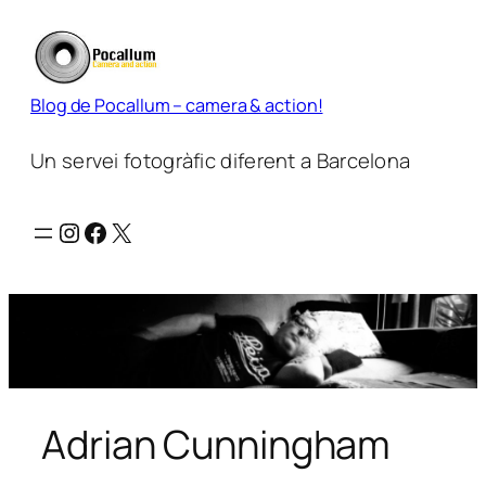
Vés
al
contingut
Blog de Pocallum – camera & action!
Un servei fotogràfic diferent a Barcelona
Instagram
Facebook
X
Adrian Cunningham