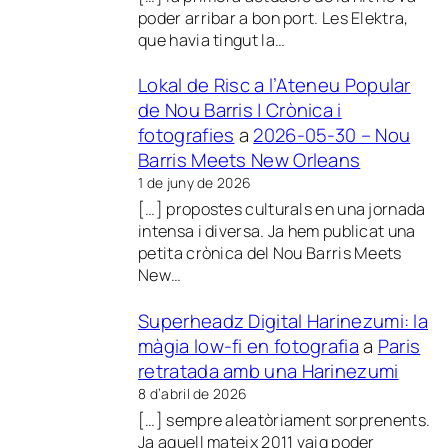
poder arribar a bon port. Les Elektra,
que havia tingut la…
Lokal de Risc a l’Ateneu Popular
de Nou Barris | Crònica i
fotografies
a
2026-05-30 – Nou
Barris Meets New Orleans
1 de juny de 2026
[…] propostes culturals en una jornada
intensa i diversa. Ja hem publicat una
petita crònica del Nou Barris Meets
New…
Superheadz Digital Harinezumi: la
màgia low-fi en fotografia
a
Paris
retratada amb una Harinezumi
8 d’abril de 2026
[…] sempre aleatòriament sorprenents.
Ja aquell mateix 2011 vaig poder